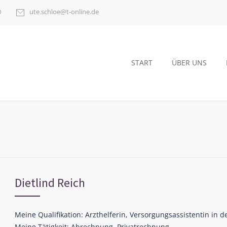
0
ute.schloe@t-online.de
START
ÜBER UNS
Dietlind Reich
Meine Qualifikation: Arzthelferin, Versorgungsassistentin in d
Meine Tätigkeit: Abrechnung, Privatrechnung