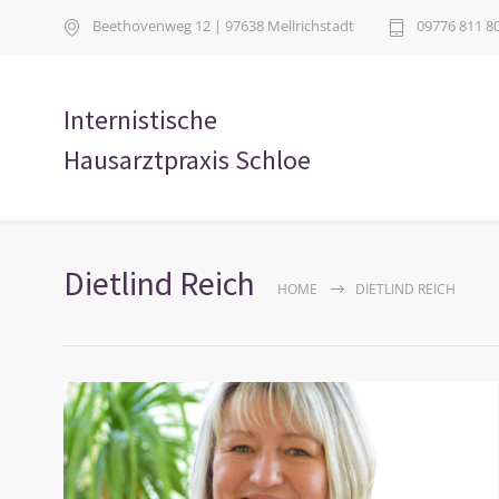
Beethovenweg 12 | 97638 Mellrichstadt
09776 811 8
Internistische
Hausarztpraxis Schloe
Dietlind Reich
HOME
DIETLIND REICH