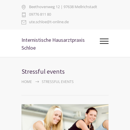
Beethovenweg 12 | 97638 Mellrichstadt
09776 811 80
ute.schloe@t-online.de
Internistische Hausarztpraxis
Schloe
Stressful events
HOME
STRESSFUL EVENTS