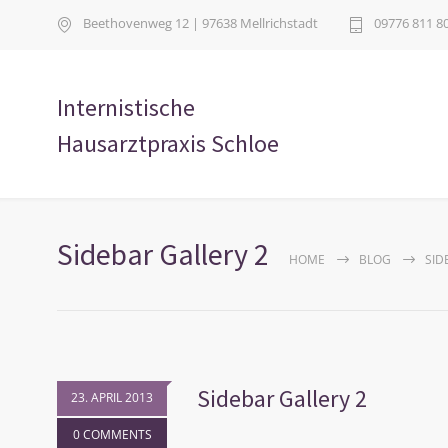
Beethovenweg 12 | 97638 Mellrichstadt
09776 811 8
Internistische
Hausarztpraxis Schloe
Sidebar Gallery 2
HOME
BLOG
SID
Sidebar Gallery 2
23. APRIL 2013
0 COMMENTS