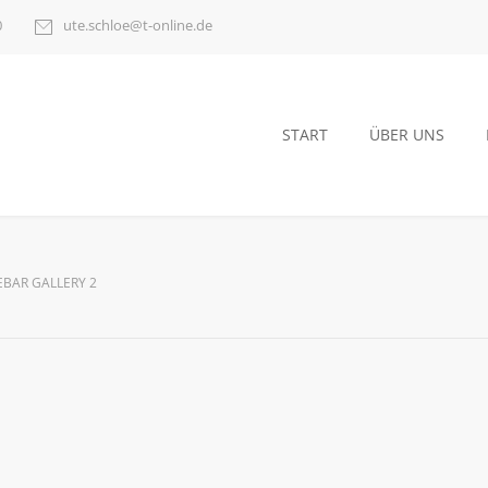
0
ute.schloe@t-online.de
START
ÜBER UNS
EBAR GALLERY 2