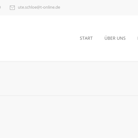
0
ute.schloe@t-online.de
START
ÜBER UNS