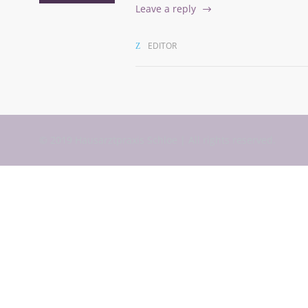
Leave a reply
EDITOR
© 2019 Hausarztpraxis Schloe | All rights reserved.