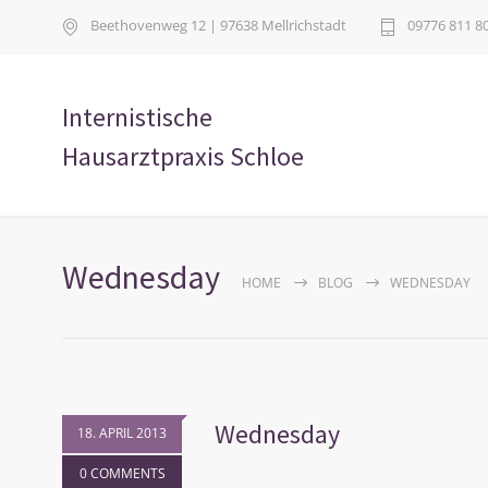
Beethovenweg 12 | 97638 Mellrichstadt
09776 811 8
Internistische
Hausarztpraxis Schloe
Wednesday
HOME
BLOG
WEDNESDAY
Wednesday
18. APRIL 2013
0 COMMENTS